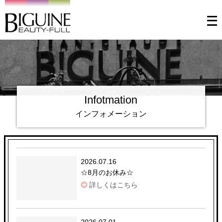
メ
ニ
ュ
ー
を
開
く
Infotmation
インフォメーション
2026.07.16
☆
8月のお休み
☆
詳しくはこちら