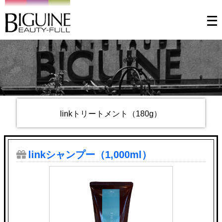
メ
ニ
ュ
ー
を
開
く
linkトリートメント（180g）
linkシャンプー（1,000ml）